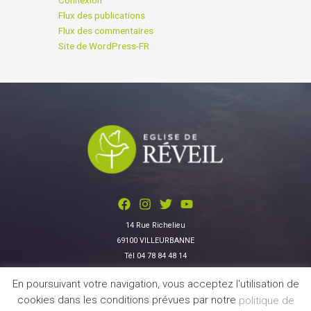
Connexion
Flux des publications
Flux des commentaires
Site de WordPress-FR
14 Rue Richelieu
69100 VILLEURBANNE
Tél 04 78 84 48 14
En poursuivant votre navigation, vous acceptez l'utilisation de
Données personnelles
|
Contactez-nous
cookies dans les conditions prévues par notre
politique de