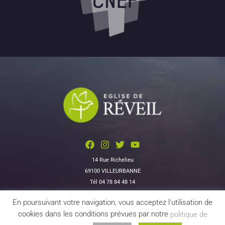
14 Rue Richelieu
69100 VILLEURBANNE
Tél 04 78 84 48 14
En poursuivant votre navigation, vous acceptez l'utilisation de
Données personnelles
|
Contactez-nous
cookies dans les conditions prévues par notre
politique de