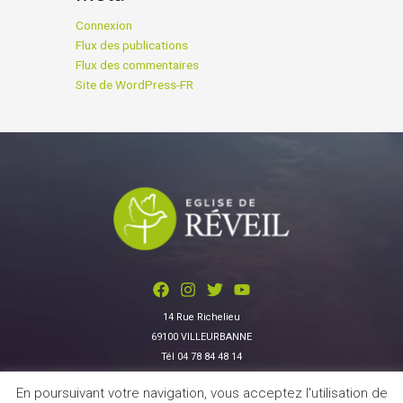
Connexion
Flux des publications
Flux des commentaires
Site de WordPress-FR
14 Rue Richelieu
69100 VILLEURBANNE
Tél 04 78 84 48 14
En poursuivant votre navigation, vous acceptez l'utilisation de
Données personnelles
|
Contactez-nous