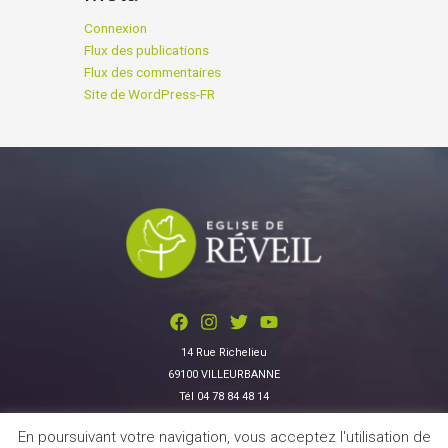
Connexion
Flux des publications
Flux des commentaires
Site de WordPress-FR
14 Rue Richelieu
69100 VILLEURBANNE
Tél 04 78 84 48 14
En poursuivant votre navigation, vous acceptez l'utilisation de
Données personnelles
|
Contactez-nous