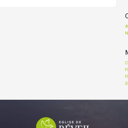
A
N
C
F
F
S