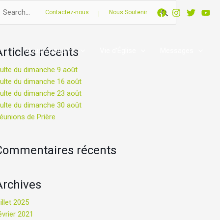
echercher :
Contactez-nous
Nous Soutenir
Articles récents
Nous Connaître
Vie d’Église
Messages
ulte du dimanche 9 août
ulte du dimanche 16 août
ulte du dimanche 23 août
ulte du dimanche 30 août
éunions de Prière
Commentaires récents
Archives
uillet 2025
évrier 2021