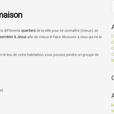
R
maison
ns différents
quartiers
de la ville pour se connaître (mieux), se
C
ssembler à Jésus
afin de mieux le faire découvrir à ceux qui ne le
C
C
C
n le lieu de votre habitation, vous pouvez joindre un groupe de
R
.
et
j
f