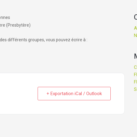
ennes
ère (Presbytère)
A
N
es différents groupes, vous pouvez écrire à :
C
F
F
S
+ Exportation iCal / Outlook