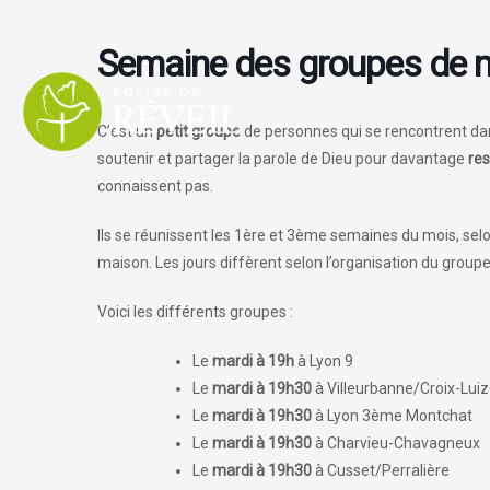
Aller
au
Semaine des groupes de 
contenu
C’est un
petit groupe
de personnes qui se rencontrent da
soutenir et partager la parole de Dieu pour davantage
re
connaissent pas.
Ils se réunissent les 1ère et 3ème semaines du mois, selo
maison. Les jours diffèrent selon l’organisation du groupe
Voici les différents groupes :
Le
mardi à 19h
à Lyon 9
Le
mardi à 19h30
à Villeurbanne/Croix-Luiz
Le
mardi à 19h30
à Lyon 3ème Montchat
Le
mardi à 19h30
à Charvieu-Chavagneux
Le
mardi à 19h30
à Cusset/Perralière