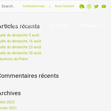
echercher :
Contactez-nous
Nous Soutenir
Articles récents
Nous Connaître
Vie d’Église
Messages
ulte du dimanche 9 août
ulte du dimanche 16 août
ulte du dimanche 23 août
ulte du dimanche 30 août
éunions de Prière
Commentaires récents
Archives
uillet 2025
évrier 2021