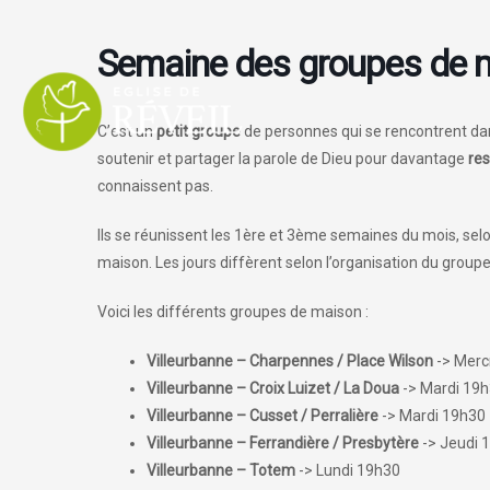
Aller
au
Semaine des groupes de 
contenu
C’est un
petit groupe
de personnes qui se rencontrent da
soutenir et partager la parole de Dieu pour davantage
re
connaissent pas.
Ils se réunissent les 1ère et 3ème semaines du mois, selo
maison. Les jours diffèrent selon l’organisation du groupe
Voici les différents groupes de maison :
Villeurbanne – Charpennes / Place Wilson
-> Merc
Villeurbanne – Croix Luizet / La Doua
-> Mardi 19
Villeurbanne – Cusset / Perralière
-> Mardi 19h30
Villeurbanne – Ferrandière / Presbytère
-> Jeudi 
Villeurbanne – Totem
-> Lundi 19h30