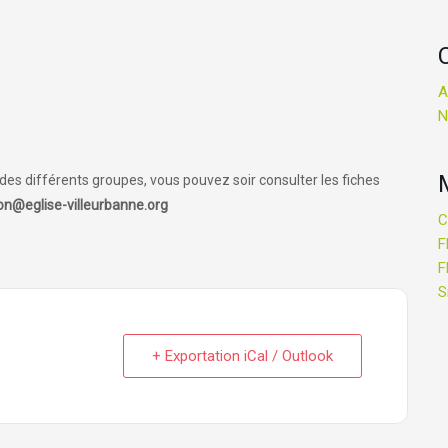
A
N
es différents groupes, vous pouvez soir consulter les fiches
n@eglise-villeurbanne.org
C
F
F
S
+ Exportation iCal / Outlook