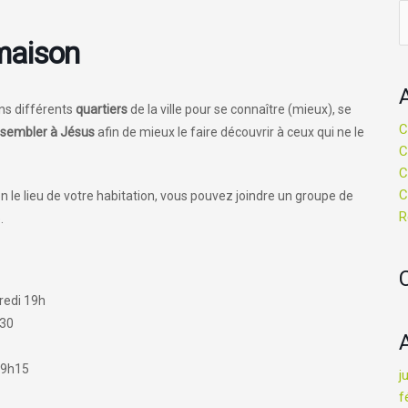
R
maison
ns différents
quartiers
de la ville pour se connaître (mieux), se
C
ssembler à Jésus
afin de mieux le faire découvrir à ceux qui ne le
C
C
C
n le lieu de votre habitation, vous pouvez joindre un groupe de
R
.
redi 19h
h30
19h15
j
f