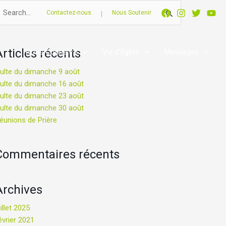
echercher :
Contactez-nous
Nous Soutenir
Articles récents
Nous Connaître
Vie d’Église
Messages
ulte du dimanche 9 août
ulte du dimanche 16 août
ulte du dimanche 23 août
ulte du dimanche 30 août
éunions de Prière
Commentaires récents
Archives
uillet 2025
évrier 2021