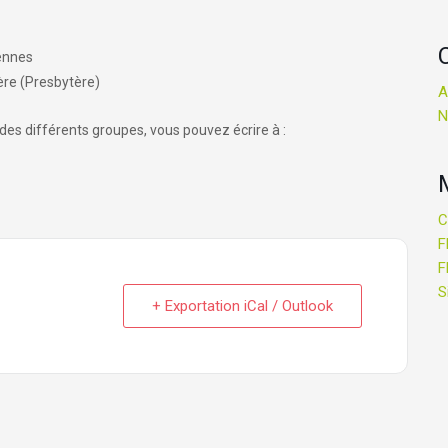
ennes
ère (Presbytère)
A
N
es différents groupes, vous pouvez écrire à :
C
F
F
S
+ Exportation iCal / Outlook