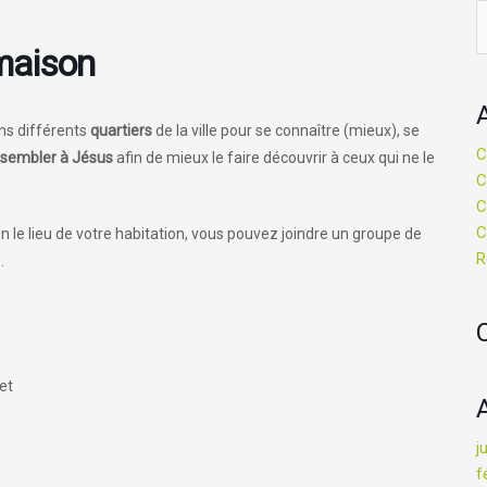
R
maison
ns différents
quartiers
de la ville pour se connaître (mieux), se
C
ssembler à Jésus
afin de mieux le faire découvrir à ceux qui ne le
C
C
C
n le lieu de votre habitation, vous pouvez joindre un groupe de
R
.
et
j
f