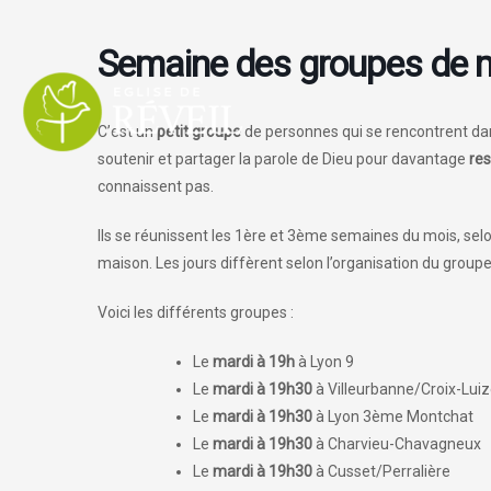
Aller
au
Semaine des groupes de 
contenu
C’est un
petit groupe
de personnes qui se rencontrent da
soutenir et partager la parole de Dieu pour davantage
re
connaissent pas.
Ils se réunissent les 1ère et 3ème semaines du mois, selo
maison. Les jours diffèrent selon l’organisation du groupe
Voici les différents groupes :
Le
mardi à 19h
à Lyon 9
Le
mardi à 19h30
à Villeurbanne/Croix-Luiz
Le
mardi à 19h30
à Lyon 3ème Montchat
Le
mardi à 19h30
à Charvieu-Chavagneux
Le
mardi à 19h30
à Cusset/Perralière