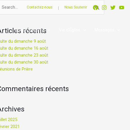
echercher :
Contactez-nous
Nous Soutenir
Articles récents
Nous Connaître
Vie d’Église
Messages
ulte du dimanche 9 août
ulte du dimanche 16 août
ulte du dimanche 23 août
ulte du dimanche 30 août
éunions de Prière
Commentaires récents
Archives
uillet 2025
évrier 2021