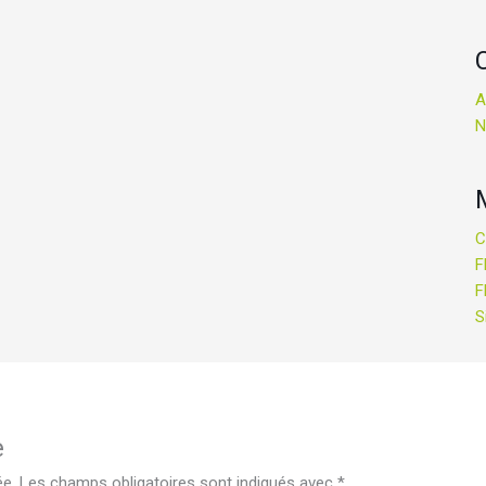
A
N
C
F
F
S
e
ée.
Les champs obligatoires sont indiqués avec
*