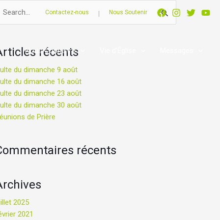
echercher :
Contactez-nous
Nous Soutenir
Articles récents
Nous Connaître
Vie d’Église
Messages
ulte du dimanche 9 août
ulte du dimanche 16 août
ulte du dimanche 23 août
ulte du dimanche 30 août
éunions de Prière
Commentaires récents
Archives
uillet 2025
évrier 2021