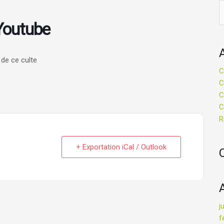
R
 Youtube
de ce culte
C
C
C
C
R
+ Exportation iCal / Outlook
j
f